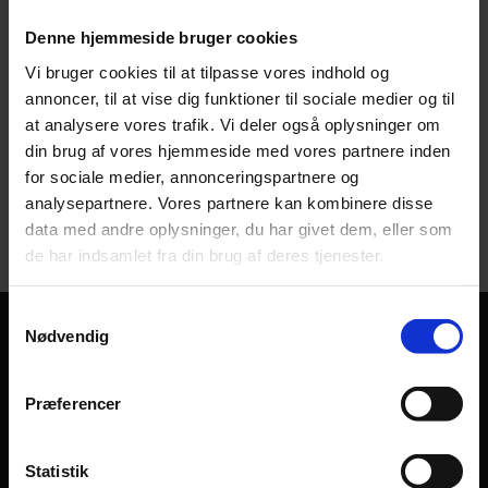
​Ovenstående er faste åbningstider. Derudover åbner jeg
efter aftale hverdage mellem 9:00-17:00.
Denne hjemmeside bruger cookies
Vi bruger cookies til at tilpasse vores indhold og
annoncer, til at vise dig funktioner til sociale medier og til
at analysere vores trafik. Vi deler også oplysninger om
din brug af vores hjemmeside med vores partnere inden
for sociale medier, annonceringspartnere og
analysepartnere. Vores partnere kan kombinere disse
data med andre oplysninger, du har givet dem, eller som
de har indsamlet fra din brug af deres tjenester.
Samtykkevalg
Nødvendig
Har du spørgsmål eller
​ønsker du at høre nærmere?
Præferencer
Find mine kontaktoplysninger herunder.
Statistik