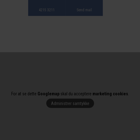
4215 3211
Send mail
For at se dette
Googlemap
skal du acceptere
marketing cookies
.
Administrer samtykke