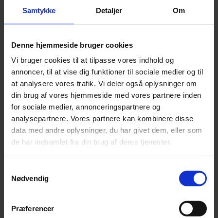
Samtykke
Detaljer
Om
Derfor skal du få lavet din høreprøve hos
Denne hjemmeside bruger cookies
mig
Vi bruger cookies til at tilpasse vores indhold og
Jeg tilbyder gratis høretest uden krav om køb.
annoncer, til at vise dig funktioner til sociale medier og til
at analysere vores trafik. Vi deler også oplysninger om
Jeg giver personlig og nærværende rådgivning om blandt
din brug af vores hjemmeside med vores partnere inden
andet
tilskud til høreapparater
.
for sociale medier, annonceringspartnere og
Som uafhængig klinik kan jeg tilbyde
høreapparater
fra flere
analysepartnere. Vores partnere kan kombinere disse
forskellige mærker.
data med andre oplysninger, du har givet dem, eller som
Klinikken ligger centralt i Tranbjerg, med gratis parkering lige
de har indsamlet fra din brug af deres tjenester.
ved døren og nem adgang uden trapper.
Samtykkevalg
Nødvendig
Book din gratis høretest i dag
Vil du have vished om, hvordan din hørelse har det? Så bestil en tid
Præferencer
hos mig til en gratis høretest allerede i dag. Jeg glæder mig til at