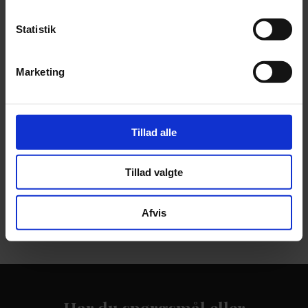
byde dig velkommen i Tranbjerg Hørecenter og give dig klar
besked om din hørelse.
Statistik
Marketing
Tillad alle
Tillad valgte
Afvis
Har du spørgsmål eller