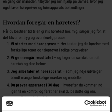
en gang om måneden, tilbyder jeg min hjælp på Samsø, hvor jeg
også laver høreprøver og høreapparats behandlinger.
Hvordan foregår en høretest?
Når du bestiller tid til en gratis høretest hos mig, sørger jeg for, at
det bliver en tryg og overskuelig proces:
Vi starter med høreprøven
– Her tester jeg din hørelse med
forskellige toner og taleprøver i rolige omgivelser.
Vi gennemgår resultatet
– og tager en samtale om dit
høretab og dine behov.
Jeg anbefaler et høreapparat
– som jeg nøje udvælger
blandt mange forskellige mærker og modeller.
Du prøver apparatet i 30 dag
– hvorefter du kommer ind
igen til en kontrol, og først her skal du beslutte dig om,
hvorvidt du vil købe det.
Det hele er altså gratis og uforpligtende, og du bestemmer selv, om
du vil gå videre bagefter.