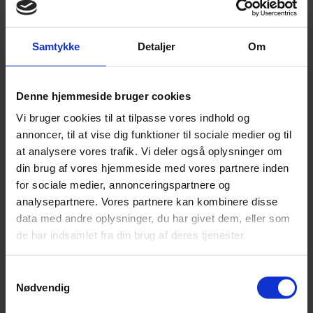
og automatisk tilpasning til omgivelserne.​
Hvad koster genopladelige
Samtykke
Detaljer
Om
høreapparater?
Prisen på genopladelige høreapparater varierer afhængigt af
Denne hjemmeside bruger cookies
teknologi, mærke og funktioner.
Vi bruger cookies til at tilpasse vores indhold og
Hos mig får du altid en grundig gennemgang af dine muligheder, så
annoncer, til at vise dig funktioner til sociale medier og til
du ved, hvad du betaler for. Samtidig er der mulighed for
tilskud til
at analysere vores trafik. Vi deler også oplysninger om
høreapparater
, hvilket kan reducere din egenbetaling væsentligt.
din brug af vores hjemmeside med vores partnere inden
for sociale medier, annonceringspartnere og
Jeg anbefaler altid, at du prøver apparaterne i praksis. Derfor får du
analysepartnere. Vores partnere kan kombinere disse
mulighed for at teste dine høreapparater gratis i op til 30 dage, så
data med andre oplysninger, du har givet dem, eller som
du kan mærke forskellen i dine egne omgivelser, før du træffer en
de har indsamlet fra din brug af deres tjenester.
beslutning.
Samtykkevalg
Prøv høreapparater i trygge rammer
Nødvendig