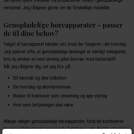
De fleste nyere modeller fra producenter findes i genopladelige
versioner. Jeg rådgiver gerne om de forskellige modeller.​
Genopladelige høreapparater – passer
de til dine behov?
Valget af høreapparat handler om, hvad der fungerer i din hverdag.
Jeg oplever ofte, at genopladelige løsninger er særligt velegnede,
hvis du ønsker en nem løsning uden besvær med batteriskift.
Når jeg rådgiver dig, ser jeg bl.a. på:
Dit høretab og dine lydbehov
Din hverdag og aktivitetsniveau
Ønsker til funktioner som streaming og app-styring
Hvor nem betjeningen skal være
Mange vælger genopladelige høreapparater, fordi de kombinerer
brugervenlighed med avancerede funktioner som direkte streaming